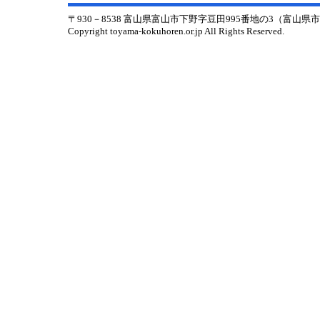
〒930－8538 富山県富山市下野字豆田995番地の3（富山
Copyright toyama-kokuhoren.or.jp All Rights Reserved.