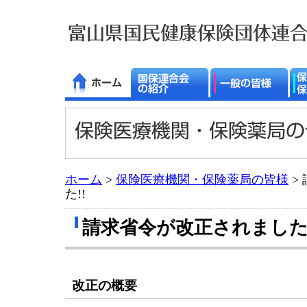
ホーム
>
保険医療機関・保険薬局の皆様
>
た!!
請求省令が改正されました!
改正の概要