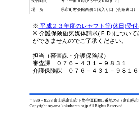
受付時間
各「午前９時から午後５時まで」
場 所
県市町村会館西側１階入り口（会館裏口）
※
平成２３年度のレセプト等(休日)受
※ 介護保険磁気媒体請求(ＦＤ)につい
ができませんのでご了
担当（審査課・介護保険課）
審査課 ０７６－４３１－９８３１
介護保険課 ０７６－４３１－９８１６
〒930－8538 富山県富山市下野字豆田995番地の3（富山
Copyright toyama-kokuhoren.or.jp All Rights Reserved.